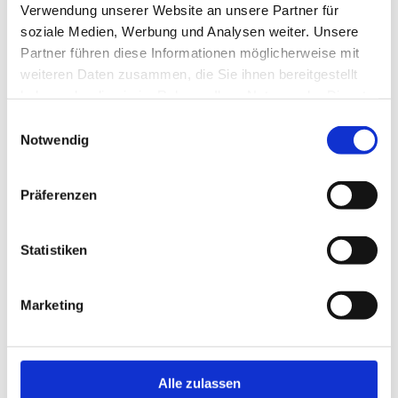
Behörden
Verwendung unserer Website an unsere Partner für
soziale Medien, Werbung und Analysen weiter. Unsere
Behörden A-Z
Partner führen diese Informationen möglicherweise mit
Senatsverwaltungen
Bezirksämter
weiteren Daten zusammen, die Sie ihnen bereitgestellt
Bürgerämter
haben oder die sie im Rahmen Ihrer Nutzung der Dienste
Jobcenter
gesammelt haben.
Einwanderungsamt
Einwilligungsauswahl
Notwendig
Politik & Verwaltung
Präferenzen
Landesregierung
Karriere im Land Berlin
Bürgerbeteiligung
Open Data
Statistiken
Vergaben
Aktuelles
Marketing
Pressemitteilungen
Polizeimeldungen
Veranstaltungen
Alle zulassen
Fokusthemen