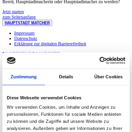
Bereit, Hauptstadtmacherin oder Hauptstadtmacher zu werden?
Jetzt starten
zum Seitenanfang
HAUPTSTADT
MATCHER
Impressum
Datenschutz
Erklärung zur digitalen Barrierefreiheit
HAUPTSTADT
MATCHER
Impressum
Datenschutz
Erklärung zur digitalen Barrierefreiheit
Zustimmung
Details
Über Cookies
Service
Diese Webseite verwendet Cookies
Service-App
Termin vereinbaren
Wir verwenden Cookies, um Inhalte und Anzeigen zu
Bürgertelefon 115
personalisieren, Funktionen für soziale Medien anbieten
Notdienste
Gewerbeservice
zu können und die Zugriffe auf unsere Website zu
analysieren. Außerdem geben wir Informationen zu Ihrer